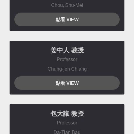
Chou, Shu-Mei
點看 VIEW
姜中人
教授
Professor
Chung-jen Chiang
點看 VIEW
包大靝
教授
Professor
Da-Tian Bau