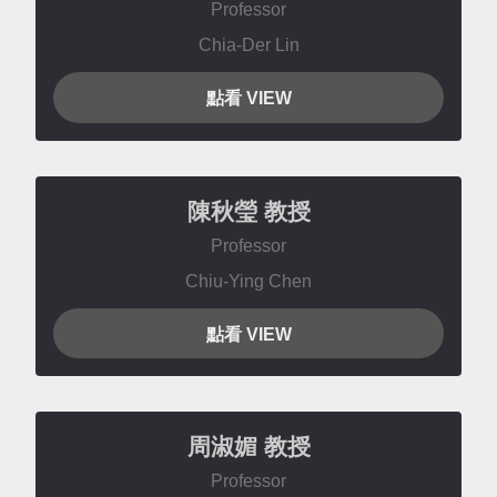
Professor
Chia-Der Lin
點看 VIEW
陳秋瑩
教授
Professor
Chiu-Ying Chen
點看 VIEW
周淑媚
教授
Professor