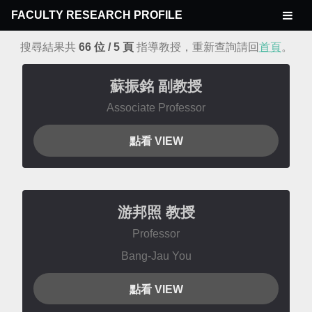
FACULTY RESEARCH PROFILE
搜尋結果共
66
位 /
5
頁
指導教授，重新查詢請回
首頁
。
蘇振銘
副教授
Associate Professor
點看 VIEW
游邦照
教授
Professor
Bang-Jau You
點看 VIEW