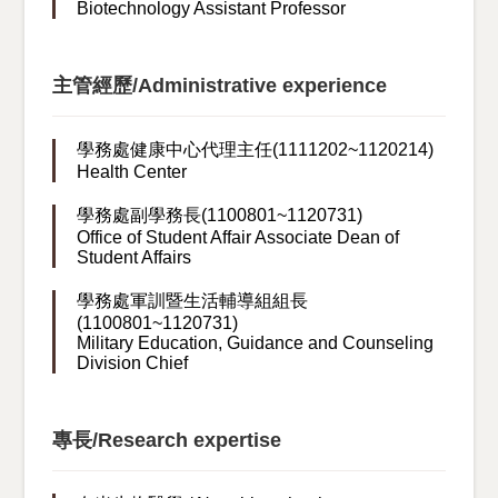
Biotechnology Assistant Professor
主管經歷/Administrative experience
學務處健康中心代理主任(1111202~1120214)
Health Center
學務處副學務長(1100801~1120731)
Office of Student Affair Associate Dean of
Student Affairs
學務處軍訓暨生活輔導組組長
(1100801~1120731)
Military Education, Guidance and Counseling
Division Chief
專長/Research expertise