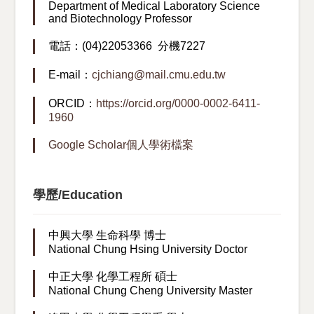
Department of Medical Laboratory Science
and Biotechnology Professor
電話：(04)22053366 分機7227
E-mail：
cjchiang@mail.cmu.edu.tw
ORCID：
https://orcid.org/0000-0002-6411-
1960
Google Scholar個人學術檔案
學歷/Education
中興大學 生命科學 博士
National Chung Hsing University Doctor
中正大學 化學工程所 碩士
National Chung Cheng University Master