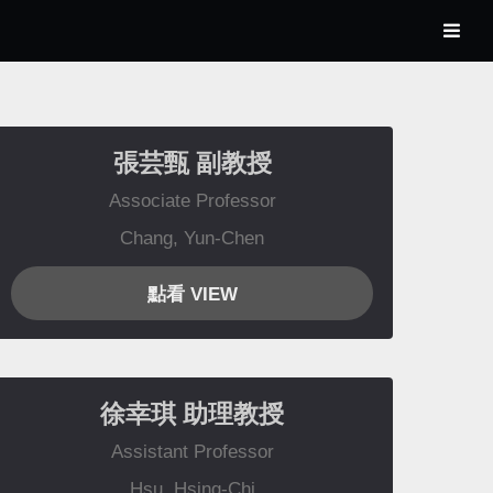
張芸甄
副教授
Associate Professor
Chang, Yun-Chen
點看 VIEW
徐幸琪
助理教授
Assistant Professor
Hsu, Hsing-Chi