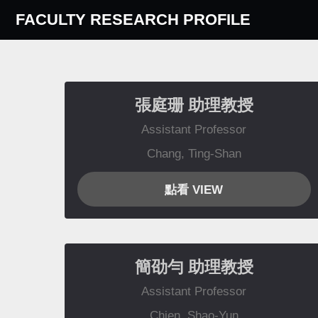
FACULTY RESEARCH PROFILE
張庭珊
助理教授
Assistant Professor
Chang, Ting-Shan
點看 VIEW
簡劭勻
助理教授
Assistant Professor
Chien, Shao-Yun