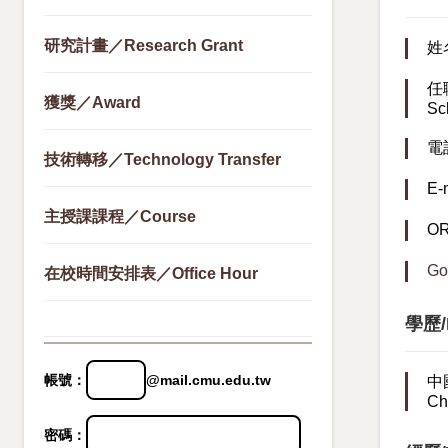
研究計畫／Research Grant
姓
任
獲獎／Award
Sc
電話
技術轉移／Technology Transfer
E-
主授課課程／Course
O
Go
在校時間安排表／Office Hour
學歷/E
帳號：
@mail.cmu.edu.tw
中
Ch
密碼：