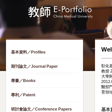
We
基本資料／Profiles
彰化基
期刊論文／Journal Paper
教授 
大學附
專書／Books
201
醫部門
育領域
專利／Patent
研討會論文／Conference Papers
基本資