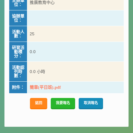
主辦單
推廣教育中心
位：
協辦單
位：
活動人
25
數：
研習活
動積
0.0
分：
活動認
列時
0.0 小時
數：
附件：
簡章(平日班).pdf
返回
我要報名
取消報名