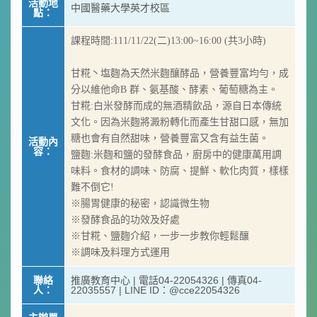
活動地
中國醫藥大學英才校區
點：
課程時間:111/11/22(二)13:00~16:00 (共3小時)
甘糀丶塩麴為天然米麴釀酵品，營養豐富均勻，成
分以維他命B 群、氨基酸、酵素、葡萄糖為主。
甘糀:白米發酵而成的無酒精飲品，源自日本傳統
文化。因為米麴將澱粉轉化而產生甘甜口感，無加
糖也會有自然甜味，營養豐富又含有益生菌。
活動內
容：
鹽麴:米麴和鹽的發酵食品，廚房中的健康萬用調
味料。食材的調味、防腐、提鮮、軟化肉質，樣樣
難不倒它!
※腸胃健康的秘密，認識微生物
※發酵食品的功效及好處
※甘糀、鹽麴介紹，一步一步教你輕鬆釀
※調味及料理方式運用
聯絡
推廣教育中心 | 電話04-22054326 | 傳真04-
人：
22035557 | LINE ID：@cce22054326