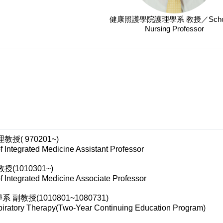
健康照護學院護理學系 教授／School
Nursing Professor
( 970201~)
f Integrated Medicine Assistant Professor
1010301~)
of Integrated Medicine Associate Professor
授(1010801~1080731)
piratory Therapy(Two-Year Continuing Education Program)