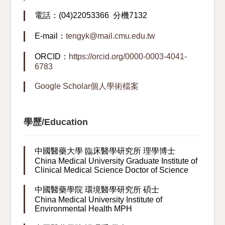
電話：(04)22053366 分機7132
E-mail：
tengyk@mail.cmu.edu.tw
ORCID：
https://orcid.org/0000-0003-4041-
6783
Google Scholar個人學術檔案
學歷/Education
中國醫藥大學 臨床醫學研究所 理學博士
China Medical University Graduate Institute of
Clinical Medical Science Doctor of Science
中國醫藥學院 環境醫學研究所 碩士
China Medical University Institute of
Environmental Health MPH