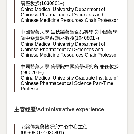
講座教授(1030801~)
China Medical University Department of
Chinese Pharmaceutical Sciences and
Chinese Medicine Resources Chair Professor
中國醫藥大學 生技製藥暨食品科學院中國藥學
暨中藥資源學系 講座教授(1040801~)
China Medical University Department of
Chinese Pharmaceutical Sciences and
Chinese Medicine Resources Chair Professor
中國醫藥大學 藥學院中國藥學研究所 兼任教授
( 960201~)
China Medical University Graduate Institute of
Chinese Pharmaceutical Science Part-Time
Professor
主管經歷/Administrative experience
都築傳統藥物研究中心中心主任
(0960801~1030801)