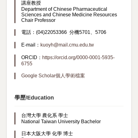
講座教授
Department of Chinese Pharmaceutical
Sciences and Chinese Medicine Resources
Chair Professor
電話：(04)22053366 分機5701、5706
E-mail：
kuoyh@mail.cmu.edu.tw
ORCID：
https://orcid.org/0000-0001-5935-
6755
Google Scholar個人學術檔案
學歷/Education
台灣大學 農化系 學士
National Taiwan University Bachelor
日本大阪大學 化學 博士