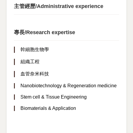
主管經歷/Administrative experience
專長/Research expertise
幹細胞生物學
組織工程
血管奈米科技
Nanobiotechnology & Regeneration medicine
Stem cell & Tissue Engineering
Biomaterials & Application