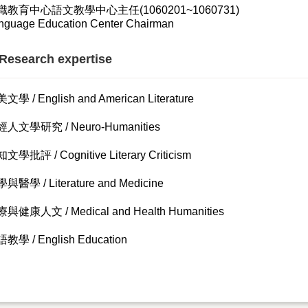
識教育中心語文教學中心主任(1060201~1060731)
nguage Education Center Chairman
esearch expertise
文學 / English and American Literature
人文學研究 / Neuro-Humanities
文學批評 / Cognitive Literary Criticism
與醫學 / Literature and Medicine
與健康人文 / Medical and Health Humanities
教學 / English Education