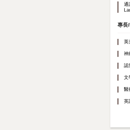
通
La
專長/R
英美
神經
認知
文學
醫療
英語