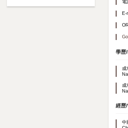
電話
E-
O
Go
學歷/E
成
Na
成
Na
經歷/W
中
Ch