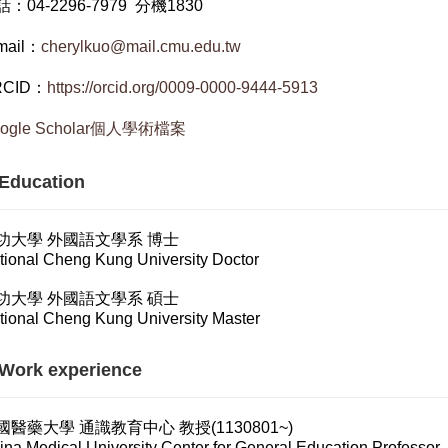
：04-2296-7979 分機1830
mail：
cherylkuo@mail.cmu.edu.tw
RCID：
https://orcid.org/0009-0000-9444-5913
ogle Scholar個人學術檔案
ducation
功大學 外國語文學系 博士
tional Cheng Kung University Doctor
功大學 外國語文學系 碩士
tional Cheng Kung University Master
ork experience
國醫藥大學 通識教育中心 教授(1130801~)
ina Medical University Center for General Education Professor