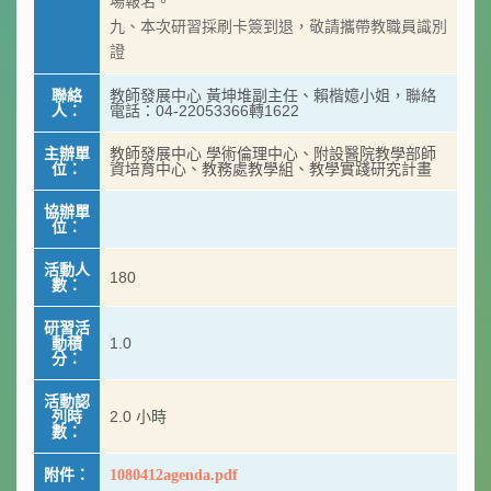
場報名。
九、本次研習採刷卡簽到退，敬請攜帶教職員識別
證
聯絡
教師發展中心 黃坤堆副主任、賴楷嬑小姐，聯絡
人：
電話：04-22053366轉1622
主辦單
教師發展中心 學術倫理中心、附設醫院教學部師
位：
資培育中心、教務處教學組、教學實踐研究計畫
協辦單
位：
活動人
180
數：
研習活
動積
1.0
分：
活動認
列時
2.0 小時
數：
附件：
1080412agenda.pdf