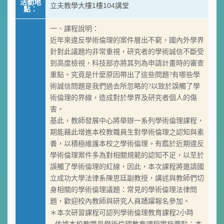
活動地
立夫教學大樓1樓104講堂
點：
一、課程說明：
近年來違反學術倫理的案件層出不窮，國內外學界
針對此議題均非常重視，研究者的學術誠信不斷受
到高度檢視，科技部亦將其列為申請計畫時的審查
重點。究竟是什麼原因帶出了這些問題?有哪些學
術誠信問題是我們過去所忽略的?以致於誤觸了學
術倫理的界線，造成對於學界及研究者個人的傷
害。
基此，教師發展中心將舉辦一系列學術倫理課程，
期能藉此增進本校教職員生對學術倫理之認知與素
養，以積極維護本校之學術倫理。有鑑於近期違反
學術倫理案件多為對相關規範的認知不足，以至於
誤觸了學術倫理的紅線，因此，本次課程將邀請國
立成功大學法律系陳思廷副教授，講述與教師們切
身相關的學術倫理議題：常見的學術倫理法律問
題，歡迎校內教師與研究人員踴躍報名參加。
＊本次研習課程可認列學術倫理教育課程2小時