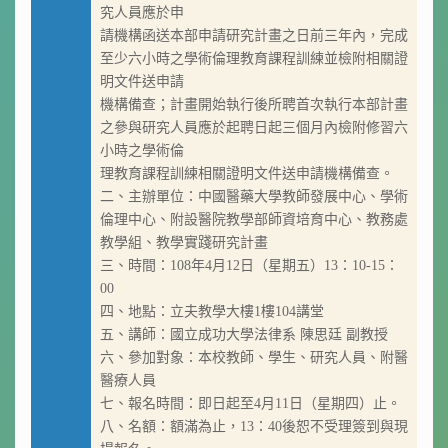
究人員應於申
請機構函送本部申請研究計畫之日前三年內，完成
至少六小時之學術倫理教育課程訓練並檢附相關證
明文件送申請
機構備查；計畫開始執行後所聘首次執行本部計畫
之參與研究人員應於起聘日起三個月內檢附修習六
小時之學術倫
理教育課程訓練相關證明文件送申請機構備查。
二、主辦單位：中國醫藥大學教師發展中心、學術
倫理中心、附設醫院教學部師資培育中心、教務處
教學組、教學實踐研究計畫
三、時間：108年4月12日（星期五）13：10-15：
00
四、地點：立夫教學大樓1樓104講堂
五、講師：國立成功大學法律系 陳思廷 副教授
六、參加對象：本校教師、學生、研究人員、附醫
醫療人員
七、報名時間：即日起至4月11日（星期四）止。
八、名額：額滿為止，13：40後恕不受理簽到與現