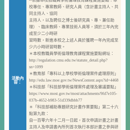
--依據本校教職員學術倫理教育課程實施要點：本
校專任、專案教師、研究人員（含計畫主持人、共
同主持人、協同
主持人，以及聘任之博士後研究員、專、兼任助
理）、臨床教師、專業技術人員等，須於三年內完
成至少二小時研
習時數，新進本校之上述人員於獲聘一年內完成至
少六小時研習時數。
＊本校教職員學術倫理教育課程實施要點網址：
http://regulation.cmu.edu.tw/statute_detail.php?
sn=1099
＊教育部「專科以上學校學術倫理案件處理原則」
活動內
http://edu.law.moe.gov.tw/NewsContent.aspx?id=4468
容：
＊科技部「科技部學術倫理案件處理及審議要點」
https://www.most.gov.tw/most/attachments/9fd7e105-
037b-4652-b983-51d339dbbb77
＊「科技部補助專題研究計畫作業要點」第二十六
點第九款：
自一百零六年十二月一日起，首次申請計畫之計畫
主持人及申請書內所列首次執行本部計畫之參與研